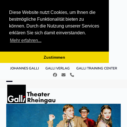
Diese Website nutzt Cookies, um Ihnen die
bestmögliche Funktionalität bieten zu
können. Durch die Nutzung unserer Services
erklären Sie sich damit einverstanden.
Mehr erfahren...
Zustimmen
Skip
JOHANNES GALLI
GALLI VERLAG
GALLI TRAINING CENTER
to
Facebook
E-
Telefon
content
Mail
Open
Close
mobile
mobile
menu
menu