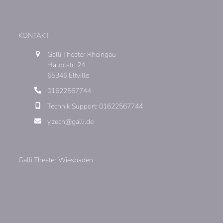
KONTAKT
Galli Theater Rheingau
Hauptstr. 24
65346 Eltville
01622567744
Technik Support: 01622567744
y.zech@galli.de
Galli Theater Wiesbaden