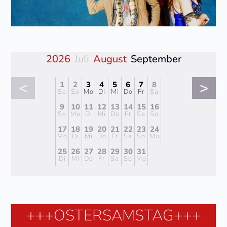
2026
Juli
August
September
<
>
1
2
3
4
5
6
7
8
Sa
So
Mo
Di
Mi
Do
Fr
Sa
9
10
11
12
13
14
15
16
So
Mo
Di
Mi
Do
Fr
Sa
So
17
18
19
20
21
22
23
24
Mo
Di
Mi
Do
Fr
Sa
So
Mo
25
26
27
28
29
30
31
Di
Mi
Do
Fr
Sa
So
Mo
+++OSTERSAMSTAG+++