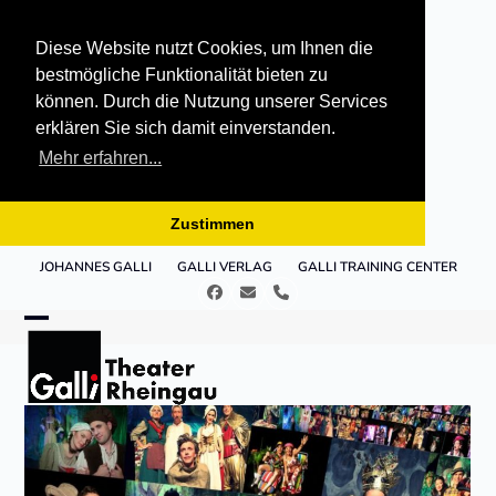
Diese Website nutzt Cookies, um Ihnen die
bestmögliche Funktionalität bieten zu
können. Durch die Nutzung unserer Services
erklären Sie sich damit einverstanden.
Mehr erfahren...
Zustimmen
Skip
JOHANNES GALLI
GALLI VERLAG
GALLI TRAINING CENTER
to
Facebook
E-
Telefon
content
Mail
Open
Close
mobile
mobile
menu
menu