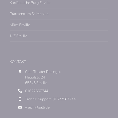
Kurfürstliche Burg Eltville
Pfarrzentrum St. Markus
Müze Eltville
JUZ Eltville
KONTAKT
Galli Theater Rheingau
Hauptstr. 24
65346 Eltville
01622567744
Technik Support: 01622567744
y.zech@galli.de