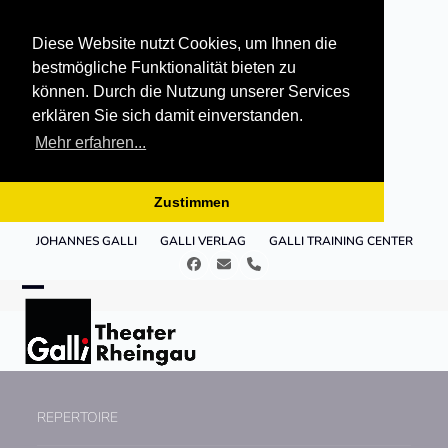
Diese Website nutzt Cookies, um Ihnen die
bestmögliche Funktionalität bieten zu
können. Durch die Nutzung unserer Services
erklären Sie sich damit einverstanden.
Mehr erfahren...
Zustimmen
Skip
JOHANNES GALLI
GALLI VERLAG
GALLI TRAINING CENTER
to
Facebook
E-
Telefon
content
Mail
Open
Close
mobile
mobile
menu
menu
REPERTOIRE