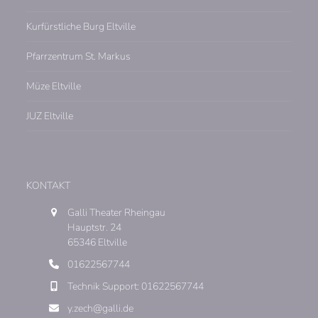
Kurfürstliche Burg Eltville
Pfarrzentrum St. Markus
Müze Eltville
JUZ Eltville
KONTAKT
Galli Theater Rheingau
Hauptstr. 24
65346 Eltville
01622567744
Technik Support: 01622567744
y.zech@galli.de