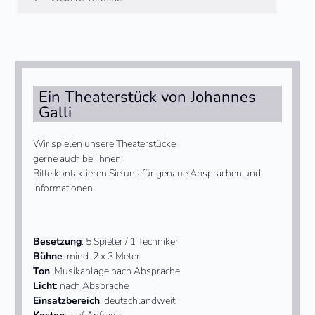
go
to
the
first
slide
Ein Theaterstück von Johannes
Galli
Wir spielen unsere Theaterstücke
gerne auch bei Ihnen.
Bitte kontaktieren Sie uns für genaue Absprachen und
Informationen.
Besetzung
: 5 Spieler / 1 Techniker
Bühne
: mind. 2 x 3 Meter
Ton
: Musikanlage nach Absprache
Licht
: nach Absprache
Einsatzbereich
: deutschlandweit