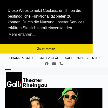
Diese Website nutzt Cookies, um Ihnen die
bestmögliche Funktionalität bieten zu
können. Durch die Nutzung unserer Services
erklären Sie sich damit einverstanden.
Mehr erfahren...
Zustimmen
Skip
JOHANNES GALLI
GALLI VERLAG
GALLI TRAINING CENTER
to
Facebook
E-
Telefon
content
Mail
Open
Close
mobile
mobile
menu
menu