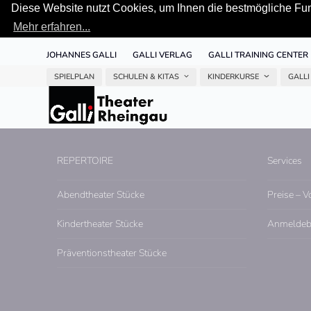
Diese Website nutzt Cookies, um Ihnen die bestmögliche Funk
Mehr erfahren...
Skip
JOHANNES GALLI
GALLI VERLAG
GALLI TRAINING CENTER
to
content
SPIELPLAN
SCHULEN & KITAS
KINDERKURSE
GALLI
REPERTOIRE
Services
Abendtheater Stücke
Preise – V
Kindertheater Stücke
Anmeldeb
Präventionstheater Stücke