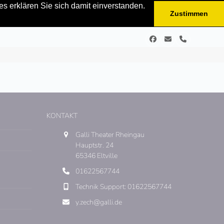
s erklären Sie sich damit einverstanden.
Zustimmen
Facebook
E-
Telefon
Mail
KONTAKT
Galli Theater Rheingau
Hauptstr. 24
65346 Eltville
01622567744
Technik Support: 01622567744
y.zech@galli.de