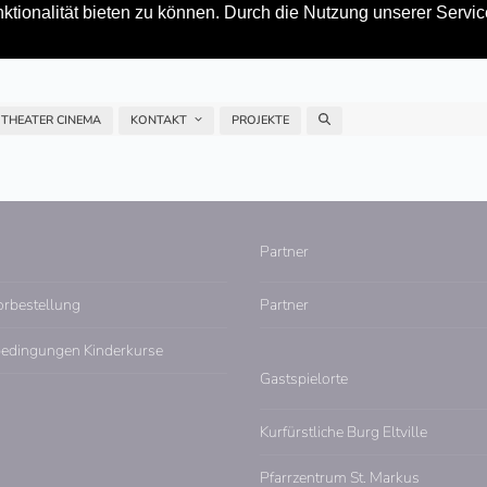
tionalität bieten zu können. Durch die Nutzung unserer Service
 THEATER CINEMA
KONTAKT
PROJEKTE
Partner
orbestellung
Partner
edingungen Kinderkurse
Gastspielorte
Kurfürstliche Burg Eltville
Pfarrzentrum St. Markus