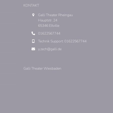
KONTAKT
Galli Theater Rheingau
Hauptstr. 24
65346 Eltville
01622567744
Technik Support: 01622567744
y.zech@galli.de
Galli Theater Wiesbaden