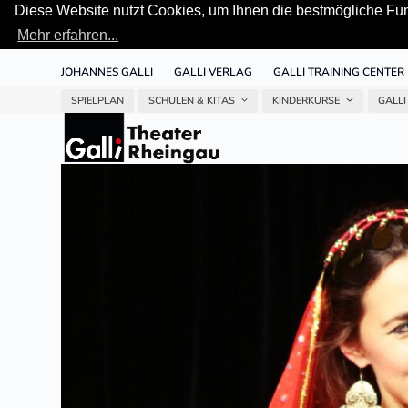
Diese Website nutzt Cookies, um Ihnen die bestmögliche Funk
Mehr erfahren...
Skip
JOHANNES GALLI
GALLI VERLAG
GALLI TRAINING CENTER
to
content
SPIELPLAN
SCHULEN & KITAS
KINDERKURSE
GALLI