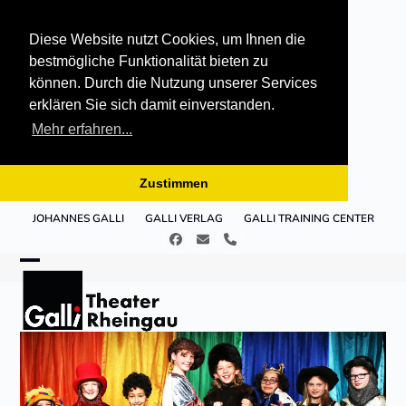
Diese Website nutzt Cookies, um Ihnen die
bestmögliche Funktionalität bieten zu
können. Durch die Nutzung unserer Services
erklären Sie sich damit einverstanden.
Mehr erfahren...
Zustimmen
Skip
JOHANNES GALLI
GALLI VERLAG
GALLI TRAINING CENTER
to
Facebook
E-
Telefon
content
Mail
Open
Close
mobile
mobile
menu
menu