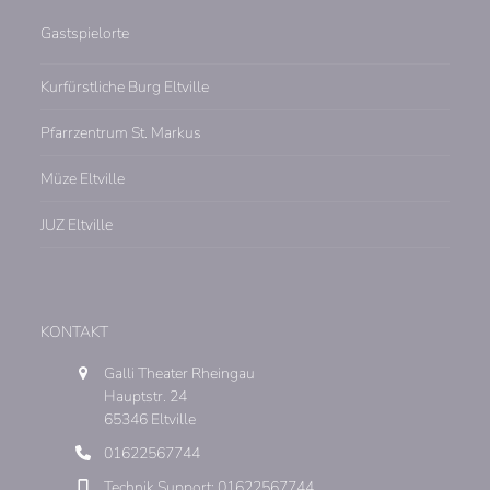
Gastspielorte
Kurfürstliche Burg Eltville
Pfarrzentrum St. Markus
Müze Eltville
JUZ Eltville
KONTAKT
Galli Theater Rheingau
Hauptstr. 24
65346 Eltville
01622567744
Technik Support: 01622567744