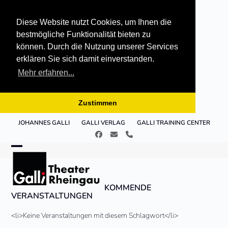
Diese Website nutzt Cookies, um Ihnen die
bestmögliche Funktionalität bieten zu
können. Durch die Nutzung unserer Services
erklären Sie sich damit einverstanden.
Mehr erfahren...
Zustimmen
Skip
JOHANNES GALLI
GALLI VERLAG
GALLI TRAINING CENTER
to
Facebook
E-
Telefon
content
Mail
Open
Close
mobile
mobile
KOMMENDE
menu
menu
VERANSTALTUNGEN
<li>Keine Veranstaltungen mit diesem Schlagwort</li>